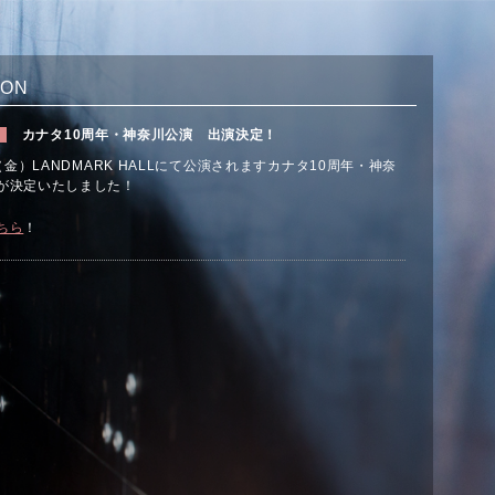
ION
カナタ10周年・神奈川公演 出演決定！
日（金）LANDMARK HALLにて公演されますカナタ10周年・神奈
が決定いたしました！
ちら
！